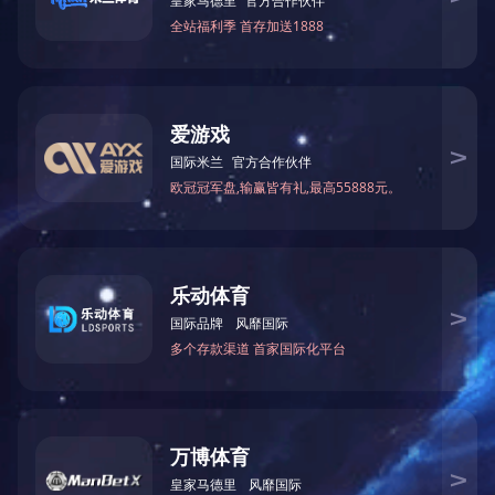
米兰官方版网站登录入口-米兰online(中国)
通话：025-83373997 注册地址：沈阳市栖霞区芦席营69号7楼