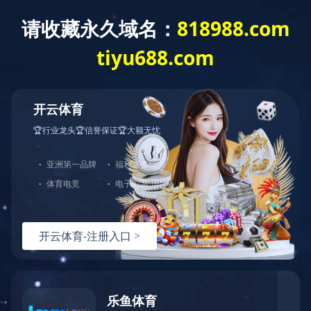
米兰官方版网站登录入口
欢迎您来到米兰官方版网站登录入口-米兰online(中国) 网站！
搜索
企业简介
资质证书